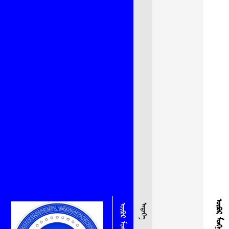
ᠮᠡᠳᠡᠭᠡ