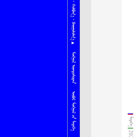
ᠨᠠᠮ ᠂ ᠬᠣᠯᠪᠤᠭ᠎ᠠ ᠂ ᠪᠠᠢᠭᠤᠯᠤᠯᠭ᠎ᠠ ▴
ᠮᠣᠩᠭᠤᠯ ᠦᠨᠳᠦᠰᠦᠲᠡᠨ
ᠦᠪᠦᠷ ᠮᠣᠩᠭᠣᠯ ᠦ᠋ᠨ ᠮᠡᠳᠡᠭᠡ
ᠮᠡᠳᠡᠭᠡ